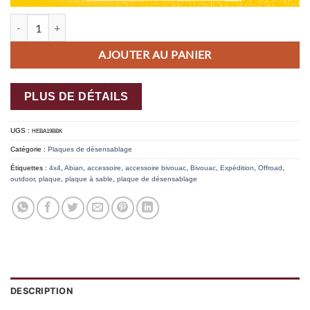
quantité de PLAQUES A SABLE HEBE 1.2M (la paire)
AJOUTER AU PANIER
PLUS DE DÉTAILS
UGS :
HEBA19BBK
Catégorie :
Plaques de désensablage
Étiquettes :
4x4
,
Abian
,
accessoire
,
accessoire bivouac
,
Bivouac
,
Expédition
,
Offroad
,
outdoor
,
plaque
,
plaque à sable
,
plaque de désensablage
DESCRIPTION