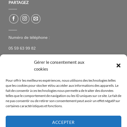
PARTAGEZ
Numéro de téléphone :
05 59 63 99 82
Gérer le consentement aux
cookies
NEWSLETTER
Pour offrir les meilleures expériences, nous utilisons des technologies telles
que les cookies pour stocker et/ou accéder aux informations des appareils. Le
N’hésitez pas à vous inscrire à la newsletter pour être
fait de consentir à ces technologies nous permettra de traiter des données
telles que le comportement de navigation ou les ID uniques sur ce site. Le fait de
tenus au courant des nouveaux produits proposés sur
ne pas consentir ou de retirer son consentement peut avoir un effet négatif sur
le site ainsi que des offres spéciales !
certaines caractéristiques et fonctions.
[mc4wp_form id=14376]
ACCEPTER