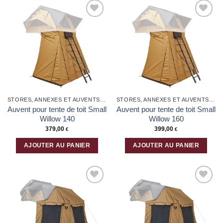
produit
produit
a
a
plusieurs
plusieurs
Ajouter
Ajouter
variations.
variations.
à la liste
à la liste
Les
Les
d’envies
d’envies
options
options
peuvent
peuvent
être
être
choisies
choisies
sur
sur
la
la
STORES, ANNEXES ET AUVENTS POUR VOITURE
STORES, ANNEXES ET AUVENTS POUR VOITURE
page
page
Auvent pour tente de toit Small
Auvent pour tente de toit Small
du
du
Willow 140
Willow 160
produit
produit
379,00
399,00
€
€
AJOUTER AU PANIER
AJOUTER AU PANIER
Ajouter
Ajouter
à la liste
à la liste
d’envies
d’envies