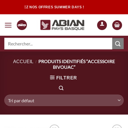
Passer
DÉCOUVREZ NOS OFFRES SUMMER DAYS !
au
contenu
Recherche
pour :
Quand les résultats de l'auto-complétion sont disponibles, utilisez les flèch
PRODUITS IDENTIFIÉS “ACCESSOIRE
ACCUEIL
/
BIVOUAC”
FILTRER