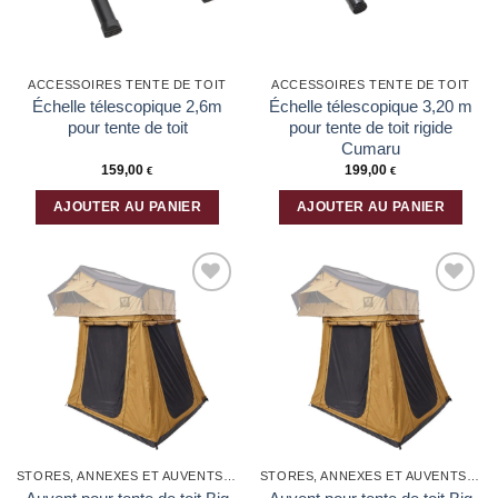
être
choisies
sur
la
ACCESSOIRES TENTE DE TOIT
ACCESSOIRES TENTE DE TOIT
page
Échelle télescopique 2,6m
Échelle télescopique 3,20 m
du
pour tente de toit
pour tente de toit rigide
produit
Cumaru
159,00
199,00
€
€
AJOUTER AU PANIER
AJOUTER AU PANIER
Ajouter
Ajouter
à la liste
à la liste
d’envies
d’envies
STORES, ANNEXES ET AUVENTS POUR VOITURE
STORES, ANNEXES ET AUVENTS POUR VOITURE