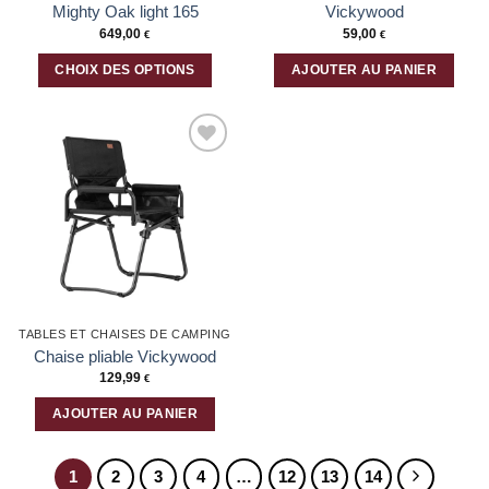
du
du
Mighty Oak light 165
Vickywood
produit
produit
649,00
59,00
€
€
CHOIX DES OPTIONS
AJOUTER AU PANIER
Ce
produit
a
plusieurs
Ajouter
variations.
à la liste
Les
d’envies
options
peuvent
être
choisies
sur
la
TABLES ET CHAISES DE CAMPING
page
Chaise pliable Vickywood
du
129,99
€
produit
AJOUTER AU PANIER
1
2
3
4
…
12
13
14