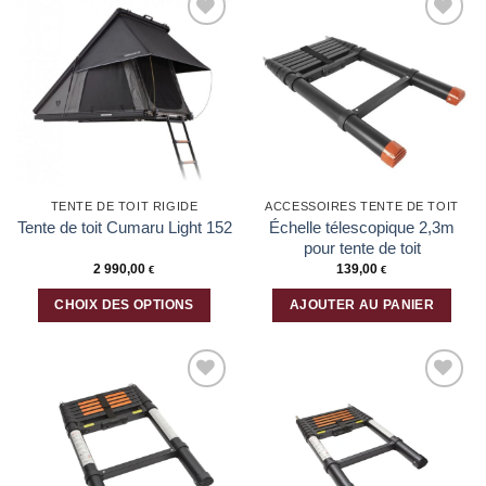
Ajouter
Ajouter
à la liste
à la liste
d’envies
d’envies
TENTE DE TOIT RIGIDE
ACCESSOIRES TENTE DE TOIT
Échelle télescopique 2,3m
Tente de toit Cumaru Light 152
pour tente de toit
2 990,00
139,00
€
€
CHOIX DES OPTIONS
AJOUTER AU PANIER
Ce
produit
a
plusieurs
Ajouter
Ajouter
variations.
à la liste
à la liste
Les
d’envies
d’envies
options
peuvent