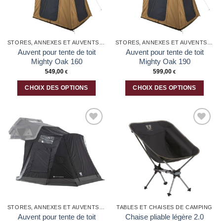
STORES, ANNEXES ET AUVENTS POUR VOITURE
STORES, ANNEXES ET AUVENTS POUR VOITURE
Auvent pour tente de toit
Auvent pour tente de toit
Mighty Oak 160
Mighty Oak 190
549,00
599,00
€
€
CHOIX DES OPTIONS
CHOIX DES OPTIONS
Ce
Ce
produit
produit
a
a
plusieurs
plusieurs
Ajouter
Ajouter
variations.
variations.
à la liste
à la liste
Les
Les
d’envies
d’envies
options
options
peuvent
peuvent
être
être
choisies
choisies
sur
sur
la
la
STORES, ANNEXES ET AUVENTS POUR VOITURE
TABLES ET CHAISES DE CAMPING
page
page
Auvent pour tente de toit
Chaise pliable légère 2.0