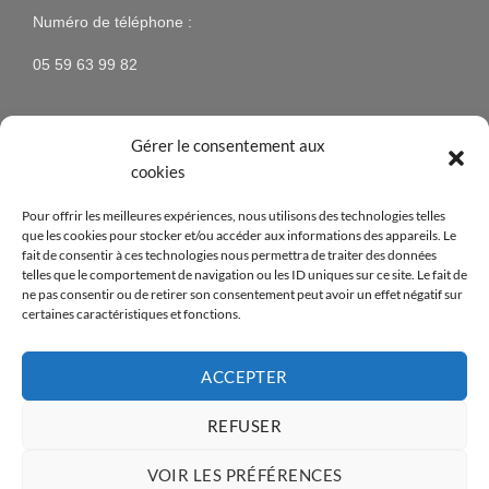
Numéro de téléphone :
05 59 63 99 82
Gérer le consentement aux
NEWSLETTER
cookies
Pour offrir les meilleures expériences, nous utilisons des technologies telles
N’hésitez pas à vous inscrire à la newsletter pour être
que les cookies pour stocker et/ou accéder aux informations des appareils. Le
tenus au courant des nouveaux produits proposés sur
fait de consentir à ces technologies nous permettra de traiter des données
telles que le comportement de navigation ou les ID uniques sur ce site. Le fait de
le site ainsi que des offres spéciales !
ne pas consentir ou de retirer son consentement peut avoir un effet négatif sur
certaines caractéristiques et fonctions.
[mc4wp_form id=14376]
ACCEPTER
REFUSER
Visa
PayPal
MasterCard
American
Apple
Credit
Express
Pay
Card
VOIR LES PRÉFÉRENCES
Copyright 2026 ©
- Réalisé par
Abian Pays Basque
Opus