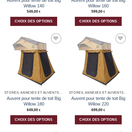
Auvent pour tente de toit Big
Auvent pour tente de toit Big
Willow 140
Willow 160
549,00
599,00
€
€
CHOIX DES OPTIONS
CHOIX DES OPTIONS
Ce
Ce
produit
produit
a
a
plusieurs
plusieurs
Ajouter
Ajouter
variations.
variations.
à la liste
à la liste
Les
Les
d’envies
d’envies
options
options
peuvent
peuvent
être
être
choisies
choisies
sur
sur
la
la
STORES, ANNEXES ET AUVENTS POUR VOITURE
STORES, ANNEXES ET AUVENTS POUR VOITURE
page
page
Auvent pour tente de toit Big
Auvent pour tente de toit Big
du
du
Willow 180
Willow 220
produit
produit
649,00
699,00
€
€
CHOIX DES OPTIONS
CHOIX DES OPTIONS
Ce
Ce