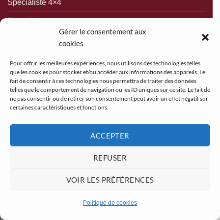
Spécialiste 4×4
Blog abian
Gérer le consentement aux
Garage automobile
cookies
Pour offrir les meilleures expériences, nous utilisons des technologies telles
SUPPORT
que les cookies pour stocker et/ou accéder aux informations des appareils. Le
fait de consentir à ces technologies nous permettra de traiter des données
telles que le comportement de navigation ou les ID uniques sur ce site. Le fait de
Contactez-nous
ne pas consentir ou de retirer son consentement peut avoir un effet négatif sur
certaines caractéristiques et fonctions.
Demandez un devis
Politique de cookies
ACCEPTER
Conditions générales
REFUSER
VOIR LES PRÉFÉRENCES
Politique de cookies