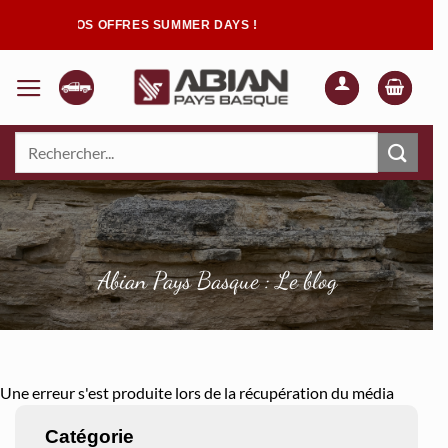
Passer
NOS OFFRES SUMMER DAYS !
au
contenu
Fermer
Recherche
pour :
Quand les résultats de l'auto-complétion sont disponibles, utilisez les flèch
Abian Pays Basque : Le blog
Une erreur s'est produite lors de la récupération du média
Catégorie