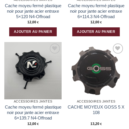
Cache moyeu fermé plastique
Cache moyeu fermé plastique
noir pour jante acier entraxe
noir pour jante acier entraxe
5×120 N4-Offroad
6×114.3 N4-Offroad
12,00
12,00
€
€
AJOUTER AU PANIER
AJOUTER AU PANIER
Ajouter
Ajouter
à la liste
à la liste
d’envies
d’envies
ACCESSOIRES JANTES
ACCESSOIRES JANTES
Cache moyeu fermé plastique
CACHE MOYEUX GOSS 5 X
noir pour jante acier entraxe
108
6×139.7 N4-Offroad
12,00
13,20
€
€