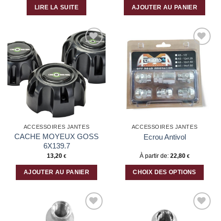
LIRE LA SUITE
AJOUTER AU PANIER
Ajouter
Ajouter
à la liste
à la liste
d’envies
d’envies
ACCESSOIRES JANTES
ACCESSOIRES JANTES
CACHE MOYEUX GOSS
Ecrou Antivol
6X139.7
13,20
À partir de:
22,80
€
€
AJOUTER AU PANIER
CHOIX DES OPTIONS
Ce
produit
a
plusieurs
Ajouter
Ajouter