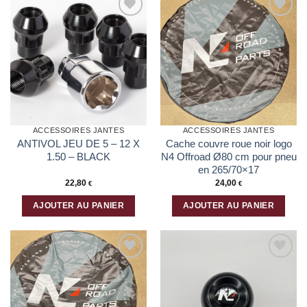
Ajouter
Ajouter
à la liste
à la liste
d’envies
d’envies
ACCESSOIRES JANTES
ACCESSOIRES JANTES
ANTIVOL JEU DE 5 – 12 X
Cache couvre roue noir logo
1.50 – BLACK
N4 Offroad Ø80 cm pour pneu
en 265/70×17
22,80
24,00
€
€
AJOUTER AU PANIER
AJOUTER AU PANIER
Ajouter
Ajouter
à la liste
à la liste
d’envies
d’envies