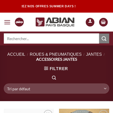
Passer
DÉCOUVREZ NOS OFFRES SUMMER DAYS !
au
contenu
Recherche
pour :
Quand les résultats de l'auto-complétion sont disponibles, utilisez les flèch
ACCUEIL
ROUES & PNEUMATIQUES
JANTES
/
/
/
ACCESSOIRES JANTES
FILTRER