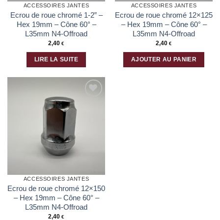
la
la
ACCESSOIRES JANTES
ACCESSOIRES JANTES
page
page
Ecrou de roue chromé 1-2” –
Ecrou de roue chromé 12×125
du
du
Hex 19mm – Cône 60° –
– Hex 19mm – Cône 60° –
produit
produit
L35mm N4-Offroad
L35mm N4-Offroad
2,40
2,40
€
€
LIRE LA SUITE
AJOUTER AU PANIER
Ajouter
à la liste
d’envies
ACCESSOIRES JANTES
Ecrou de roue chromé 12×150
– Hex 19mm – Cône 60° –
L35mm N4-Offroad
2,40
€