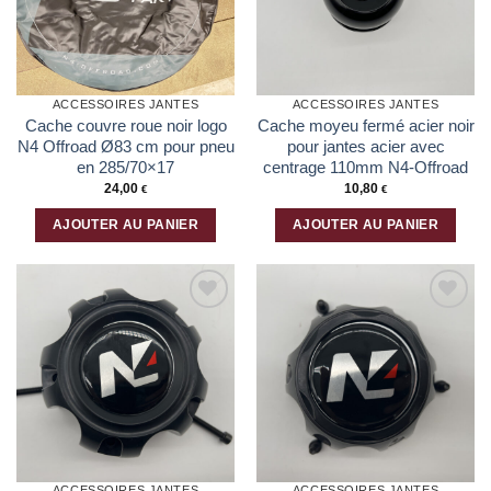
ACCESSOIRES JANTES
ACCESSOIRES JANTES
Cache couvre roue noir logo
Cache moyeu fermé acier noir
N4 Offroad Ø83 cm pour pneu
pour jantes acier avec
en 285/70×17
centrage 110mm N4-Offroad
24,00
10,80
€
€
AJOUTER AU PANIER
AJOUTER AU PANIER
Ajouter
Ajouter
à la liste
à la liste
d’envies
d’envies
ACCESSOIRES JANTES
ACCESSOIRES JANTES