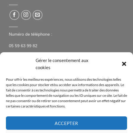
Numéro de téléphone :
05 59 63 99 82
Gérer le consentement aux
cookies
NEWSLETTER
Pour offrir les meilleures expériences, nous utilisons des technologies telles
que les cookies pour stocker et/ou accéder aux informations des appareils. Le
N’hésitez pas à vous inscrire à la newsletter pour être
fait de consentir à ces technologies nous permettra de traiter des données
telles que le comportement de navigation ou les ID uniques sur ce site. Le fait de
tenus au courant des nouveaux produits proposés sur
ne pas consentir ou de retirer son consentement peut avoir un effet négatif sur
le site ainsi que des offres spéciales !
certaines caractéristiques et fonctions.
[mc4wp_form id=14376]
ACCEPTER