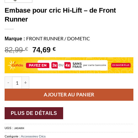
Embase pour cric Hi-Lift – de Front
Runner
FRONT RUNNER / DOMETIC
Marque :
82,99
74,69
€
€
quantité de Embase pour cric Hi-Lift - de Front Runner
AJOUTER AU PANIER
PLUS DE DÉTAILS
UGS :
JADA004
Catégorie :
Accessoires Crics