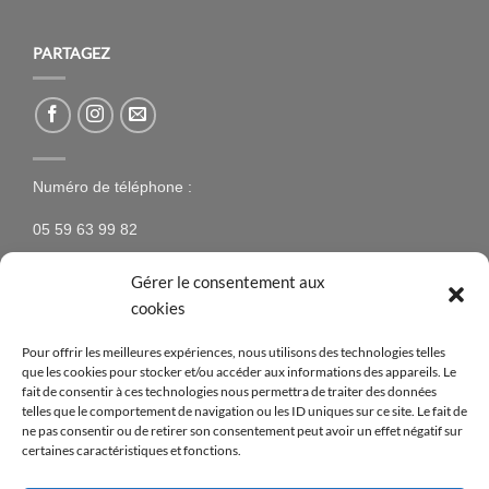
PARTAGEZ
Numéro de téléphone :
05 59 63 99 82
Gérer le consentement aux
cookies
NEWSLETTER
Pour offrir les meilleures expériences, nous utilisons des technologies telles
que les cookies pour stocker et/ou accéder aux informations des appareils. Le
N’hésitez pas à vous inscrire à la newsletter pour être
fait de consentir à ces technologies nous permettra de traiter des données
telles que le comportement de navigation ou les ID uniques sur ce site. Le fait de
tenus au courant des nouveaux produits proposés sur
ne pas consentir ou de retirer son consentement peut avoir un effet négatif sur
le site ainsi que des offres spéciales !
certaines caractéristiques et fonctions.