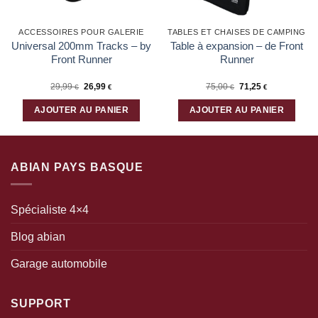
ACCESSOIRES POUR GALERIE
TABLES ET CHAISES DE CAMPING
Universal 200mm Tracks – by
Table à expansion – de Front
Front Runner
Runner
Le
Le
29,99
26,99
75,00
71,25
€
€
€
€
prix
prix
initial
actuel
était :
est :
AJOUTER AU PANIER
AJOUTER AU PANIER
75,00 €.
71,25 €.
ABIAN PAYS BASQUE
Spécialiste 4×4
Blog abian
Garage automobile
SUPPORT