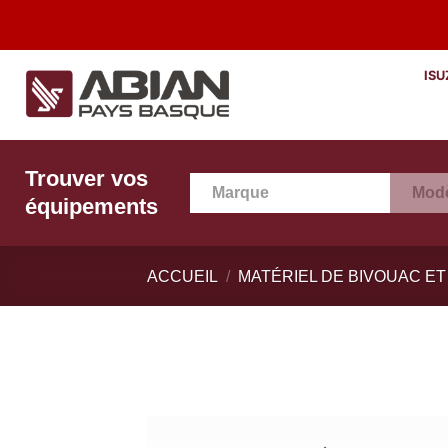
Passer
DÉCOUV
au
contenu
ISU
Trouver vos
Marque
Modè
équipements
ACCUEIL
/
MATÉRIEL DE BIVOUAC ET