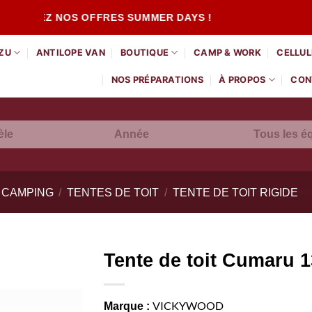
REZ NOS OFFRES SUMMER DAYS !
ZU
ANTILOPE VAN
BOUTIQUE
CAMP & WORK
CELLULE
NOS PRÉPARATIONS
À PROPOS
CON
le
Année
 CAMPING
/
TENTES DE TOIT
/
TENTE DE TOIT RIGIDE
Tente de toit Cumaru 1
Ajouter
à la liste
VICKYWOOD
Marque :