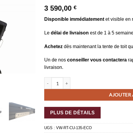
d’envies
3 590,00
€
Disponible immédiatement
et visible en 
Le
délai de livraison
est de 1 à 5 semaines
Achetez
dès maintenant la tente de toit qu
Un de nos
conseiller vous contactera
rapi
livraison.
quantité de Tente de toit Cumaru 135
AJOUTER A
PLUS DE DÉTAILS
UGS :
VW-RT-CU-135-ECO