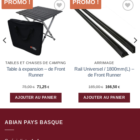
PROMO !
PROMO !
Ajouter
Ajouter
à la liste
à la liste
d’envies
d’envies
TABLES ET CHAISES DE CAMPING
ARRIMAGE
Table à expansion – de Front
Rail Universel / 1800mm(L) –
Runner
de Front Runner
Le
Le
75,00
71,25
185,00
166,50
€
€
€
€
prix
prix
initial
actuel
était :
est :
AJOUTER AU PANIER
AJOUTER AU PANIER
75,00 €.
71,25 €.
ABIAN PAYS BASQUE