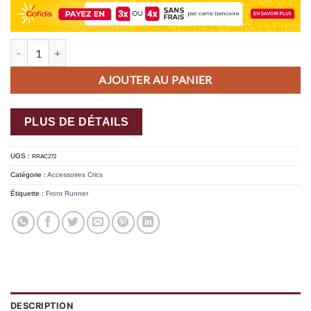
quantité de Support de montage universel pour panneau solaire
AJOUTER AU PANIER
PLUS DE DÉTAILS
UGS :
RRAC272
Catégorie :
Accessoires Crics
Étiquette :
Front Runner
DESCRIPTION