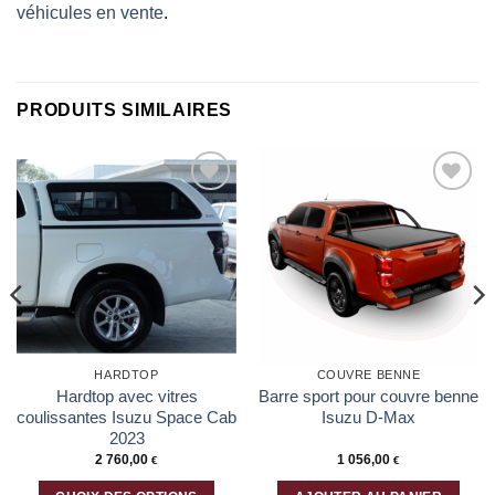
véhicules en vente
.
PRODUITS SIMILAIRES
Ajouter
Ajouter
à la liste
à la liste
d’envies
d’envies
HARDTOP
COUVRE BENNE
Hardtop avec vitres
Barre sport pour couvre benne
coulissantes Isuzu Space Cab
Isuzu D-Max
2023
2 760,00
1 056,00
€
€