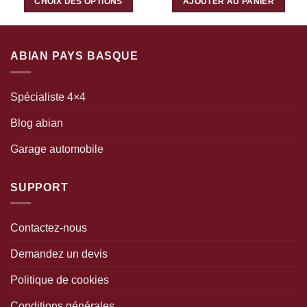
CHOIX DES OPTIONS
AJOUTER AU PANIER
Ce
produit
a
ABIAN PAYS BASQUE
plusieurs
variations.
Les
options
Spécialiste 4×4
peuvent
être
Blog abian
choisies
sur
Garage automobile
la
page
SUPPORT
du
produit
Contactez-nous
Demandez un devis
Politique de cookies
Conditions générales