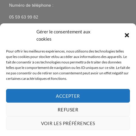
Numéro de téléphone :
05 59 63 99 82
Gérer le consentement aux
cookies
NEWSLETTER
Pour offrir les meilleures expériences, nous utilisons des technologies telles
que les cookies pour stocker et/ou accéder aux informations des appareils. Le
N’hésitez pas à vous inscrire à la newsletter pour être
fait de consentir à ces technologies nous permettra de traiter des données
telles que le comportement de navigation ou les ID uniques sur ce site. Le fait de
tenus au courant des nouveaux produits proposés sur
ne pas consentir ou de retirer son consentement peut avoir un effet négatif sur
le site ainsi que des offres spéciales !
certaines caractéristiques et fonctions.
[mc4wp_form id=14376]
ACCEPTER
REFUSER
Visa
PayPal
MasterCard
American
Apple
Credit
VOIR LES PRÉFÉRENCES
Express
Pay
Card
Copyright 2026 ©
- Réalisé par
Abian Pays Basque
Opus