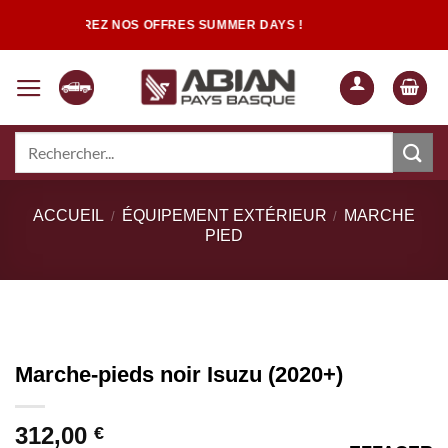
Passer
DÉCOUVREZ NOS OFFRES SUMMER DAYS !
au
contenu
Recherche
pour :
Quand les résultats de l'auto-complétion sont disponibles, utilisez les flèch
ACCUEIL
ÉQUIPEMENT EXTÉRIEUR
MARCHE
/
/
PIED
Marche-pieds noir Isuzu (2020+)
312,00
€