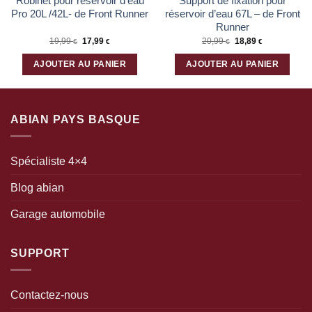
Robinet pour réservoir d’eau
Support de fixation pour
Pro 20L /42L- de Front Runner
réservoir d’eau 67L – de Front
Runner
19,99
17,99
20,99
18,89
€
€
€
€
AJOUTER AU PANIER
AJOUTER AU PANIER
ABIAN PAYS BASQUE
Spécialiste 4×4
Blog abian
Garage automobile
SUPPORT
Contactez-nous