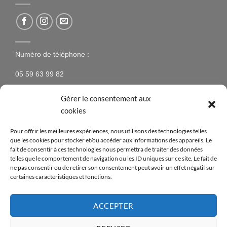
Numéro de téléphone :
05 59 63 99 82
Gérer le consentement aux
cookies
NEWSLETTER
Pour offrir les meilleures expériences, nous utilisons des technologies telles
que les cookies pour stocker et/ou accéder aux informations des appareils. Le
N’hésitez pas à vous inscrire à la newsletter pour être
fait de consentir à ces technologies nous permettra de traiter des données
telles que le comportement de navigation ou les ID uniques sur ce site. Le fait de
tenus au courant des nouveaux produits proposés sur
ne pas consentir ou de retirer son consentement peut avoir un effet négatif sur
le site ainsi que des offres spéciales !
certaines caractéristiques et fonctions.
[mc4wp_form id=14376]
ACCEPTER