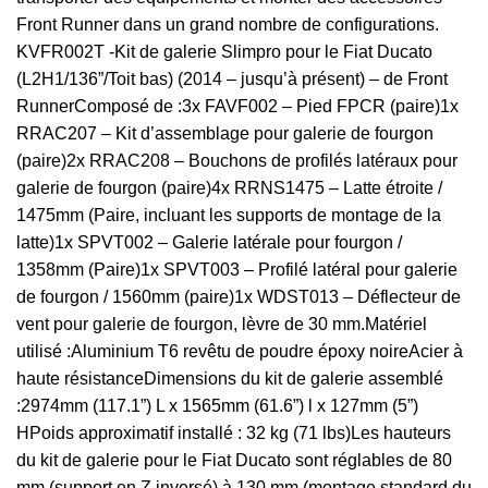
Front Runner dans un grand nombre de configurations.
KVFR002T -Kit de galerie Slimpro pour le Fiat Ducato
(L2H1/136”/Toit bas) (2014 – jusqu’à présent) – de Front
RunnerComposé de :3x FAVF002 – Pied FPCR (paire)1x
RRAC207 – Kit d’assemblage pour galerie de fourgon
(paire)2x RRAC208 – Bouchons de profilés latéraux pour
galerie de fourgon (paire)4x RRNS1475 – Latte étroite /
1475mm (Paire, incluant les supports de montage de la
latte)1x SPVT002 – Galerie latérale pour fourgon /
1358mm (Paire)1x SPVT003 – Profilé latéral pour galerie
de fourgon / 1560mm (paire)1x WDST013 – Déflecteur de
vent pour galerie de fourgon, lèvre de 30 mm.Matériel
utilisé :Aluminium T6 revêtu de poudre époxy noireAcier à
haute résistanceDimensions du kit de galerie assemblé
:2974mm (117.1”) L x 1565mm (61.6”) l x 127mm (5”)
HPoids approximatif installé : 32 kg (71 lbs)Les hauteurs
du kit de galerie pour le Fiat Ducato sont réglables de 80
mm (support en Z inversé) à 130 mm (montage standard du