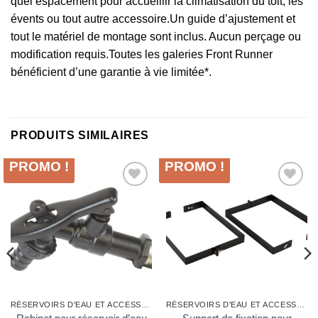
quel espacement pour accueillir la climatisation du toit, les
évents ou tout autre accessoire.Un guide d’ajustement et
tout le matériel de montage sont inclus. Aucun perçage ou
modification requis.Toutes les galeries Front Runner
bénéficient d’une garantie à vie limitée*.
PRODUITS SIMILAIRES
PROMO !
PROMO !
Ajouter
Ajouter
à la liste
à la liste
d’envies
d’envies
RÉSERVOIRS D'EAU ET ACCESSOIRES
RÉSERVOIRS D'EAU ET ACCESSOIRES