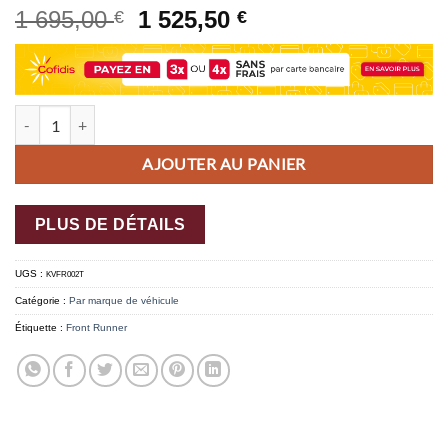
1 695,00
1 525,50
€
€
quantité de Kit de galerie Slimpro pour le Fiat Ducato (L2H1/136in/Toi
AJOUTER AU PANIER
PLUS DE DÉTAILS
UGS :
KVFR002T
Catégorie :
Par marque de véhicule
Étiquette :
Front Runner