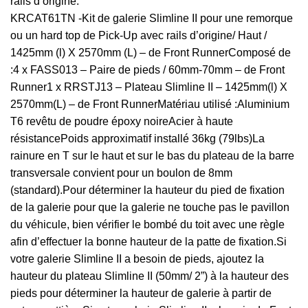
rails d’origine.
KRCAT61TN -Kit de galerie Slimline II pour une remorque
ou un hard top de Pick-Up avec rails d’origine/ Haut /
1425mm (l) X 2570mm (L) – de Front RunnerComposé de
:4 x FASS013 – Paire de pieds / 60mm-70mm – de Front
Runner1 x RRSTJ13 – Plateau Slimline II – 1425mm(l) X
2570mm(L) – de Front RunnerMatériau utilisé :Aluminium
T6 revêtu de poudre époxy noireAcier à haute
résistancePoids approximatif installé 36kg (79lbs)La
rainure en T sur le haut et sur le bas du plateau de la barre
transversale convient pour un boulon de 8mm
(standard).Pour déterminer la hauteur du pied de fixation
de la galerie pour que la galerie ne touche pas le pavillon
du véhicule, bien vérifier le bombé du toit avec une règle
afin d’effectuer la bonne hauteur de la patte de fixation.Si
votre galerie Slimline II a besoin de pieds, ajoutez la
hauteur du plateau Slimline II (50mm/ 2”) à la hauteur des
pieds pour déterminer la hauteur de galerie à partir de