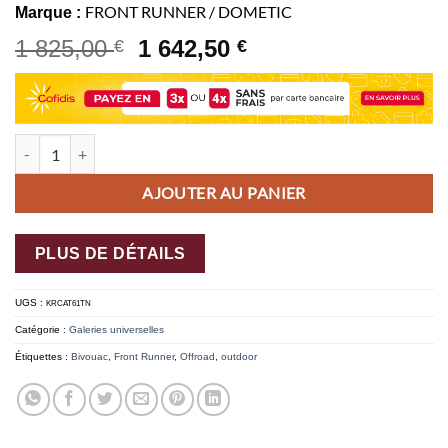
FRONT RUNNER / DOMETIC
Marque :
1 825,00
1 642,50
€
€
quantité de Kit de galerie Slimline II pour une remorque ou un hard t
AJOUTER AU PANIER
PLUS DE DÉTAILS
UGS :
KRCAT61TN
Catégorie :
Galeries universelles
Étiquettes :
Bivouac
,
Front Runner
,
Offroad
,
outdoor