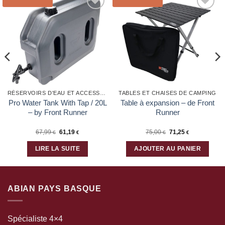
Ajouter
Ajouter
à la liste
à la liste
d’envies
d’envies
RÉSERVOIRS D'EAU ET ACCESSOIRES
TABLES ET CHAISES DE CAMPING
Pro Water Tank With Tap / 20L
Table à expansion – de Front
– by Front Runner
Runner
Le
Le
67,99
61,19
75,00
71,25
€
€
€
€
prix
prix
initial
actuel
était :
est :
LIRE LA SUITE
AJOUTER AU PANIER
75,00 €.
71,25 €.
ABIAN PAYS BASQUE
Spécialiste 4×4