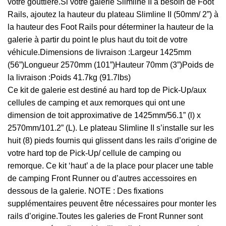
votre gouttière.Si votre galerie Slimline II a besoin de Foot
Rails, ajoutez la hauteur du plateau Slimline II (50mm/ 2”) à
la hauteur des Foot Rails pour déterminer la hauteur de la
galerie à partir du point le plus haut du toit de votre
véhicule.Dimensions de livraison :Largeur 1425mm
(56”)Longueur 2570mm (101”)Hauteur 70mm (3”)Poids de
la livraison :Poids 41.7kg (91.7lbs)
Ce kit de galerie est destiné au hard top de Pick-Up/aux
cellules de camping et aux remorques qui ont une
dimension de toit approximative de 1425mm/56.1” (l) x
2570mm/101.2” (L). Le plateau Slimline II s’installe sur les
huit (8) pieds fournis qui glissent dans les rails d’origine de
votre hard top de Pick-Up/ cellule de camping ou
remorque. Ce kit ‘haut’ a de la place pour placer une table
de camping Front Runner ou d’autres accessoires en
dessous de la galerie. NOTE : Des fixations
supplémentaires peuvent être nécessaires pour monter les
rails d’origine.Toutes les galeries de Front Runner sont