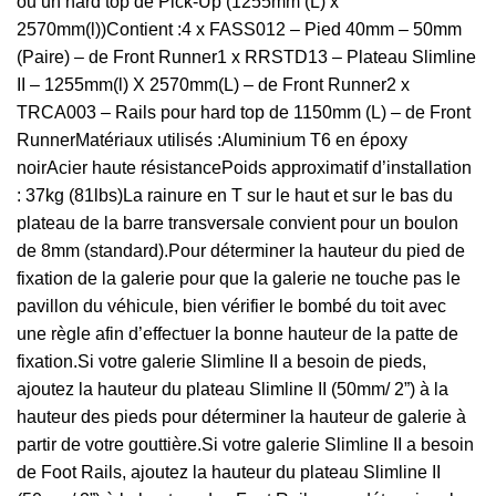
ou un hard top de Pick-Up (1255mm (L) x
2570mm(l))Contient :4 x FASS012 – Pied 40mm – 50mm
(Paire) – de Front Runner1 x RRSTD13 – Plateau Slimline
II – 1255mm(l) X 2570mm(L) – de Front Runner2 x
TRCA003 – Rails pour hard top de 1150mm (L) – de Front
RunnerMatériaux utilisés :Aluminium T6 en époxy
noirAcier haute résistancePoids approximatif d’installation
: 37kg (81lbs)La rainure en T sur le haut et sur le bas du
plateau de la barre transversale convient pour un boulon
de 8mm (standard).Pour déterminer la hauteur du pied de
fixation de la galerie pour que la galerie ne touche pas le
pavillon du véhicule, bien vérifier le bombé du toit avec
une règle afin d’effectuer la bonne hauteur de la patte de
fixation.Si votre galerie Slimline II a besoin de pieds,
ajoutez la hauteur du plateau Slimline II (50mm/ 2”) à la
hauteur des pieds pour déterminer la hauteur de galerie à
partir de votre gouttière.Si votre galerie Slimline II a besoin
de Foot Rails, ajoutez la hauteur du plateau Slimline II