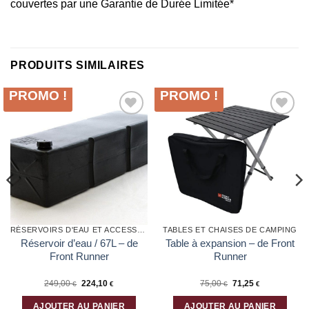
couvertes par une Garantie de Durée Limitée*
PRODUITS SIMILAIRES
PROMO !
PROMO !
Ajouter
Ajouter
à la liste
à la liste
d’envies
d’envies
RÉSERVOIRS D'EAU ET ACCESSOIRES
TABLES ET CHAISES DE CAMPING
Réservoir d’eau / 67L – de
Table à expansion – de Front
Front Runner
Runner
Le
Le
249,00
224,10
75,00
71,25
€
€
€
€
prix
prix
initial
actuel
était :
est :
AJOUTER AU PANIER
AJOUTER AU PANIER
75,00 €.
71,25 €.