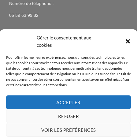
Numéro de téléphone :
05 59 63 99 82
Gérer le consentement aux
NEWSLETTER
cookies
Pour offrir les meilleures expériences, nous utilisons des technologies telles
N’hésitez pas à vous inscrire à la newsletter pour être
que les cookies pour stocker et/ou accéder aux informations des appareils. Le
tenus au courant des nouveaux produits proposés sur
fait de consentir à ces technologies nous permettra de traiter des données
telles que le comportement de navigation ou les ID uniques sur ce site. Le fait de
le site ainsi que des offres spéciales !
ne pas consentir ou de retirer son consentement peut avoir un effet négatif sur
certaines caractéristiques et fonctions.
[mc4wp_form id=14376]
ACCEPTER
REFUSER
Visa
PayPal
MasterCard
American
Apple
Credit
Express
Pay
Card
VOIR LES PRÉFÉRENCES
Copyright 2026 ©
- Réalisé par
Abian Pays Basque
Opus