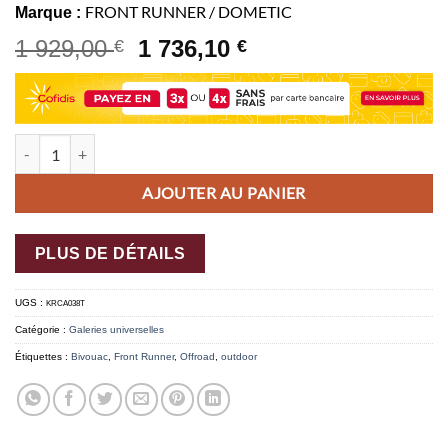
FRONT RUNNER / DOMETIC
Marque :
1 929,00
1 736,10
€
€
quantité de Kit de galerie Slimline II pour une remorque ou un hard 
AJOUTER AU PANIER
PLUS DE DÉTAILS
UGS :
KRCA038T
Catégorie :
Galeries universelles
Étiquettes :
Bivouac
,
Front Runner
,
Offroad
,
outdoor