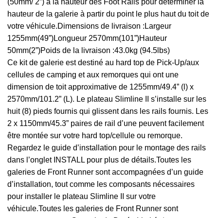
(50mm/ 2”) à la hauteur des Foot Rails pour déterminer la
hauteur de la galerie à partir du point le plus haut du toit de
votre véhicule.Dimensions de livraison :Largeur
1255mm(49”)Longueur 2570mm(101”)Hauteur
50mm(2”)Poids de la livraison :43.0kg (94.5lbs)
Ce kit de galerie est destiné au hard top de Pick-Up/aux
cellules de camping et aux remorques qui ont une
dimension de toit approximative de 1255mm/49.4” (l) x
2570mm/101.2” (L). Le plateau Slimline II s’installe sur les
huit (8) pieds fournis qui glissent dans les rails fournis. Les
2 x 1150mm/45.3” paires de rail d’une peuvent facilement
être montée sur votre hard top/cellule ou remorque.
Regardez le guide d’installation pour le montage des rails
dans l’onglet INSTALL pour plus de détails.Toutes les
galeries de Front Runner sont accompagnées d’un guide
d’installation, tout comme les composants nécessaires
pour installer le plateau Slimline II sur votre
véhicule.Toutes les galeries de Front Runner sont