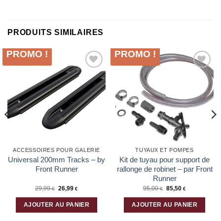
PRODUITS SIMILAIRES
PROMO !
PROMO !
Ajouter
Ajouter
à la liste
à la liste
d’envies
d’envies
ACCESSOIRES POUR GALERIE
TUYAUX ET POMPES
Universal 200mm Tracks – by
Kit de tuyau pour support de
Front Runner
rallonge de robinet – par Front
Runner
29,99
26,99
95,00
85,50
€
€
€
€
AJOUTER AU PANIER
AJOUTER AU PANIER