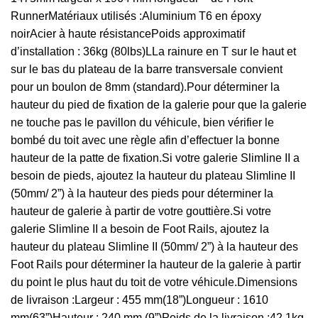
RunnerMatériaux utilisés :Aluminium T6 en époxy
noirAcier à haute résistancePoids approximatif
d’installation : 36kg (80lbs)LLa rainure en T sur le haut et
sur le bas du plateau de la barre transversale convient
pour un boulon de 8mm (standard).Pour déterminer la
hauteur du pied de fixation de la galerie pour que la galerie
ne touche pas le pavillon du véhicule, bien vérifier le
bombé du toit avec une règle afin d’effectuer la bonne
hauteur de la patte de fixation.Si votre galerie Slimline II a
besoin de pieds, ajoutez la hauteur du plateau Slimline II
(50mm/ 2”) à la hauteur des pieds pour déterminer la
hauteur de galerie à partir de votre gouttière.Si votre
galerie Slimline II a besoin de Foot Rails, ajoutez la
hauteur du plateau Slimline II (50mm/ 2”) à la hauteur des
Foot Rails pour déterminer la hauteur de la galerie à partir
du point le plus haut du toit de votre véhicule.Dimensions
de livraison :Largeur : 455 mm(18”)Longueur : 1610
mm(63”)Hauteur : 240 mm (9”)Poids de la livraison :42.1kg