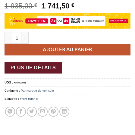
1 935,00
1 741,50
€
€
quantité de Kit de galerie Slimline II pour une Mercedes Benz G-Class 
AJOUTER AU PANIER
PLUS DE DÉTAILS
UGS :
KRMG008T
Catégorie :
Par marque de véhicule
Étiquette :
Front Runner