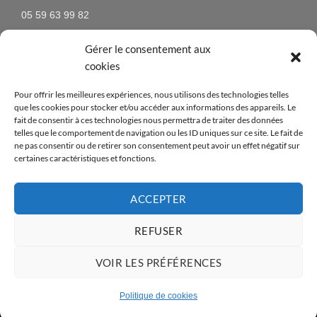
05 59 63 99 82
Gérer le consentement aux
cookies
NEWSLETTER
Pour offrir les meilleures expériences, nous utilisons des technologies telles
que les cookies pour stocker et/ou accéder aux informations des appareils. Le
N’hésitez pas à vous inscrire à la newsletter pour être
fait de consentir à ces technologies nous permettra de traiter des données
telles que le comportement de navigation ou les ID uniques sur ce site. Le fait de
tenus au courant des nouveaux produits proposés sur
ne pas consentir ou de retirer son consentement peut avoir un effet négatif sur
le site ainsi que des offres spéciales !
certaines caractéristiques et fonctions.
[mc4wp_form id=14376]
ACCEPTER
REFUSER
Visa
PayPal
MasterCard
American
Apple
Credit
VOIR LES PRÉFÉRENCES
Express
Pay
Card
Copyright 2026 ©
- Réalisé par
Abian Pays Basque
Opus
Politique de cookies
International