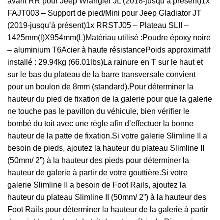
avant RR pour Jeep Wrangler JL (2018-jusqu’à présent)1x
FAJT003 – Support de pied/Mini pour Jeep Gladiator JT
(2019-jusqu’à présent)1x RRSTJ05 – Plateau SLII –
1425mm(l)X954mm(L)Matériau utilisé :Poudre époxy noire
– aluminium T6Acier à haute résistancePoids approximatif
installé : 29.94kg (66.01lbs)La rainure en T sur le haut et
sur le bas du plateau de la barre transversale convient
pour un boulon de 8mm (standard).Pour déterminer la
hauteur du pied de fixation de la galerie pour que la galerie
ne touche pas le pavillon du véhicule, bien vérifier le
bombé du toit avec une règle afin d’effectuer la bonne
hauteur de la patte de fixation.Si votre galerie Slimline II a
besoin de pieds, ajoutez la hauteur du plateau Slimline II
(50mm/ 2”) à la hauteur des pieds pour déterminer la
hauteur de galerie à partir de votre gouttière.Si votre
galerie Slimline II a besoin de Foot Rails, ajoutez la
hauteur du plateau Slimline II (50mm/ 2”) à la hauteur des
Foot Rails pour déterminer la hauteur de la galerie à partir