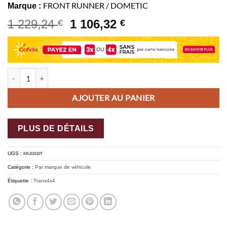
FRONT RUNNER / DOMETIC
Marque :
1 229,24
1 106,32
€
€
quantité de Kit de galerie Slimline II pour le Jeep Gladiator JT (2019
AJOUTER AU PANIER
PLUS DE DÉTAILS
UGS :
KRJG010T
Catégorie :
Par marque de véhicule
Étiquette :
Trans4x4