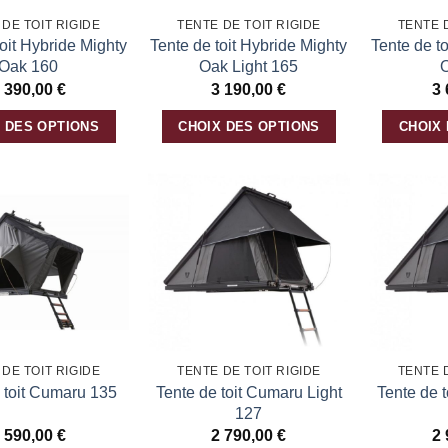
DE TOIT RIGIDE
TENTE DE TOIT RIGIDE
TENTE 
toit Hybride Mighty
Tente de toit Hybride Mighty
Tente de t
Oak 160
Oak Light 165
 390,00
€
3 190,00
€
3
 DES OPTIONS
CHOIX DES OPTIONS
CHOIX
Ce
Ce
produit
produit
a
a
Ajouter
Ajouter
plusieurs
plusieurs
à la
à la
variations.
variations.
liste
liste
d’envies
d’envies
Les
Les
options
options
peuvent
peuvent
être
être
DE TOIT RIGIDE
TENTE DE TOIT RIGIDE
TENTE 
choisies
choisies
Tente de toit Cumaru Light
Tente de 
 toit Cumaru 135
sur
sur
127
la
la
 590,00
€
2 790,00
€
2