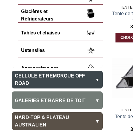
TENTE 
Glacières et
Tente de 
Réfrigérateurs
3
Tables et chaises
CHOIX
Ce
Ustensiles
produit
a
plusieurs
Accessoires gaz
variations.
CELLULE ET REMORQUE OFF
▼
Les
ROAD
Divers
options
Cellule Amovible
peuvent
GALERIES ET BARRE DE TOIT
▼
être
TENTE 
choisies
Cellule Fixe
Tente de
Galeries
HARD-TOP & PLATEAU
sur
▼
AUSTRALIEN
la
3
Remorque Off Road