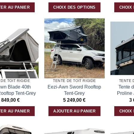
page
page
ER AU PANIER
CHOIX DES OPTIONS
CHOIX
du
du
Ce
Ce
produit
produit
produit
produit
a
a
Ajouter
Ajouter
plusieurs
plusieurs
à la
à la
variations.
variations.
liste
liste
d’envies
d’envies
Les
Les
options
options
peuvent
peuvent
être
être
DE TOIT RIGIDE
TENTE DE TOIT RIGIDE
TENTE 
choisies
choisies
Awn Blade 40th
Eezi-Awn Sword Rooftop
Tente d
sur
sur
Rooftop Tent-Grey
Tent-Grey
Proline
la
la
 849,00
€
5 249,00
€
3
page
page
ER AU PANIER
AJOUTER AU PANIER
CHOIX
du
du
Ce
produit
produit
produit