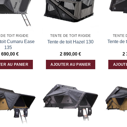
liste
liste
d’envies
d’envies
DE TOIT RIGIDE
TENTE DE TOIT RIGIDE
TENTE 
 toit Cumaru Ease
Tente de 
Tente de toit Hazel 130
135
 690,00
€
2 890,00
€
2
ER AU PANIER
AJOUTER AU PANIER
AJOUT
Ajouter
Ajouter
à la
à la
liste
liste
d’envies
d’envies