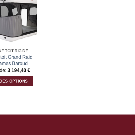
Ajouter
à la
liste
d’envies
DE TOIT RIGIDE
 toit Grand Raid
ames Baroud
 de:
3 194,40
€
 DES OPTIONS