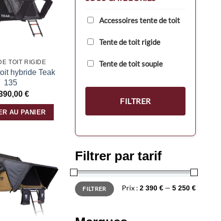
liste
d’envies
Accessoires tente de toit
Tente de toit rigide
DE TOIT RIGIDE
Tente de toit souple
toit hybride Teak
135
 390,00
€
FILTRER
ER AU PANIER
Filtrer par tarif
Ajouter
à la
liste
Prix
Prix
d’envies
Prix :
—
2 390 €
5 250 €
FILTRER
min
max