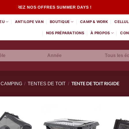
COUVREZ NOS OFFRES SUMMER DAYS !
ZU
ANTILOPE VAN
BOUTIQUE
CAMP & WORK
CELLUL
NOS PRÉPARATIONS
À PROPOS
CON
èle
Année
TENTE DE TOIT RIGIDE
T CAMPING
/
TENTES DE TOIT
/
Ajouter
Ajouter
à la
à la