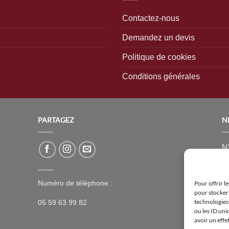
peuvent
peuvent
Contactez-nous
être
être
Demandez un devis
choisies
choisies
sur
sur
Politique de cookies
la
la
page
page
Conditions générales
du
du
produit
produit
PARTAGEZ
N
N’
n
n
Numéro de téléphone :
Pour offrir l
ai
pour stocker 
technologies
05 59 63 99 82
[
ou les ID uni
avoir un effe