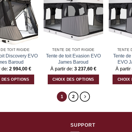
a
Ajouter
Ajouter
plusieurs
à la
à la
variations.
liste
liste
d’envies
d’envies
Les
options
peuvent
être
DE TOIT RIGIDE
TENTE DE TOIT RIGIDE
TENTE 
choisies
toit Discovery EVO
Tente de toit Evasion EVO
Tente de
sur
mes Baroud
James Baroud
EVO J
la
r de:
2 994,00
€
À partir de:
3 237,60
€
À partir
page
 DES OPTIONS
CHOIX DES OPTIONS
CHOIX
du
Ce
Ce
produit
produit
produit
1
2
a
a
plusieurs
plusieurs
variations.
variations.
Les
Les
SUPPORT
options
options