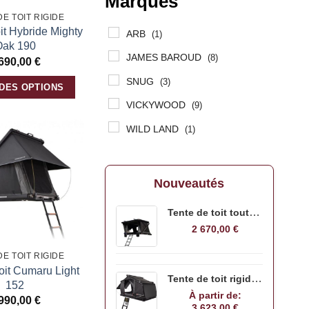
Marques
DE TOIT RIGIDE
oit Hybride Mighty
ARB
(1)
Oak 190
JAMES BAROUD
(8)
 690,00
€
SNUG
(3)
 DES OPTIONS
VICKYWOOD
(9)
WILD LAND
(1)
Ajouter
à la
liste
Nouveautés
d’envies
Tente de toit toute saison Wild Land Rock Cruiser Pro 140
2 670,00
€
DE TOIT RIGIDE
toit Cumaru Light
Tente de toit rigide ARB Intrepid
152
À partir de:
 990,00
€
3 623,00
€