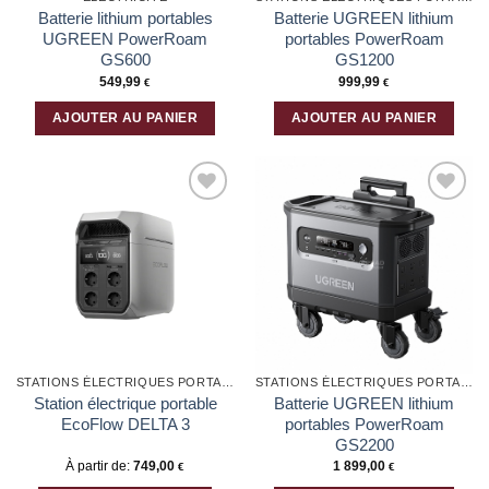
Batterie lithium portables
Batterie UGREEN lithium
UGREEN PowerRoam
portables PowerRoam
GS600
GS1200
549,99
999,99
€
€
AJOUTER AU PANIER
AJOUTER AU PANIER
Ajouter
Ajouter
à la liste
à la liste
d’envies
d’envies
STATIONS ÉLECTRIQUES PORTABLES
STATIONS ÉLECTRIQUES PORTABLES
Station électrique portable
Batterie UGREEN lithium
EcoFlow DELTA 3
portables PowerRoam
GS2200
À partir de:
749,00
1 899,00
€
€