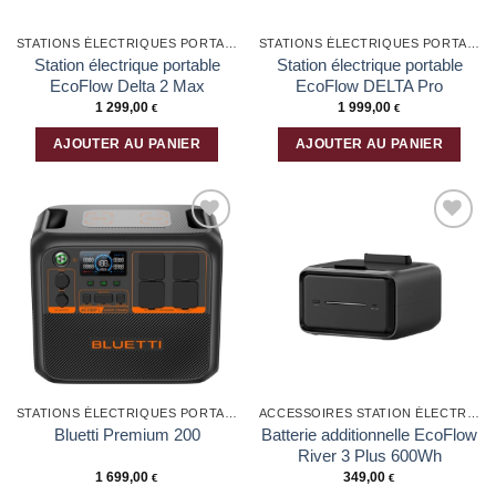
sur
la
STATIONS ÉLECTRIQUES PORTABLES
STATIONS ÉLECTRIQUES PORTABLES
page
Station électrique portable
Station électrique portable
du
EcoFlow Delta 2 Max
EcoFlow DELTA Pro
produit
1 299,00
1 999,00
€
€
AJOUTER AU PANIER
AJOUTER AU PANIER
Ajouter
Ajouter
à la liste
à la liste
d’envies
d’envies
STATIONS ÉLECTRIQUES PORTABLES
ACCESSOIRES STATION ÉLECTRIQUE ET BATTERIES
Batterie additionnelle EcoFlow
Bluetti Premium 200
River 3 Plus 600Wh
1 699,00
349,00
€
€