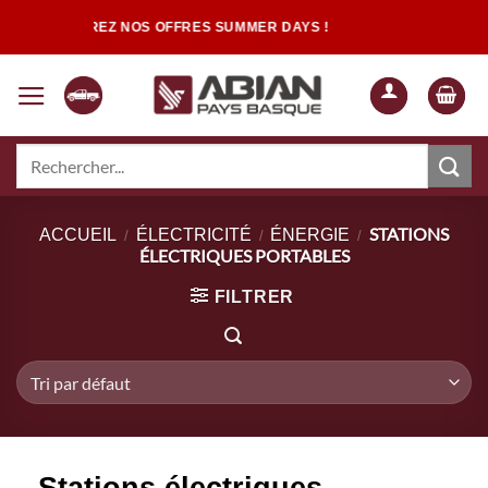
Passer
DÉCOUVREZ NOS OFFRES SUMMER DAYS !
au
contenu
Recherche
pour :
Quand les résultats de l'auto-complétion sont disponibles, utilisez les flèch
STATIONS
ACCUEIL
ÉLECTRICITÉ
ÉNERGIE
/
/
/
ÉLECTRIQUES PORTABLES
FILTRER