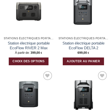
Ajouter
Ajouter
variations.
à la liste
à la liste
Les
d’envies
d’envies
options
peuvent
être
choisies
sur
la
STATIONS ÉLECTRIQUES PORTABLES
STATIONS ÉLECTRIQUES PORTABLES
page
Station électrique portable
Station électrique portable
du
EcoFlow RIVER 2 Max
EcoFlow DELTA 2
produit
À partir de:
399,00
699,00
€
€
CHOIX DES OPTIONS
AJOUTER AU PANIER
Ce
produit
a
plusieurs
Ajouter
Ajouter
variations.
à la liste
à la liste
Les
d’envies
d’envies
options
peuvent
être
choisies