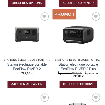
CHOIX DES OPTIONS
AJOUTER AU PANIER
Ce
produit
PROMO !
a
plusieurs
Ajouter
Ajouter
variations.
à la liste
à la liste
Les
d’envies
d’envies
options
peuvent
être
choisies
sur
la
STATIONS ÉLECTRIQUES PORTABLES
STATIONS ÉLECTRIQUES PORTABLES
page
Station électrique portable
Station électrique portable
du
EcoFlow RIVER 2
EcoFlow RIVER 3 Plus
produit
229,00
À partir de:
349,00
À partir de:
€
€
299,00
€
AJOUTER AU PANIER
CHOIX DES OPTIONS
Ce
produit
a
plusieurs