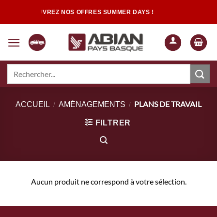
Passer
DÉCOUVREZ NOS OFFRES SUMMER DAYS !
au
contenu
Recherche
pour :
Quand les résultats de l'auto-complétion sont disponibles, utilisez les flèch
PLANS DE TRAVAIL
ACCUEIL
AMÉNAGEMENTS
/
/
FILTRER
Aucun produit ne correspond à votre sélection.