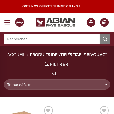
Passer
DÉCOUVREZ NOS OFFRES SUMMER DAYS !
au
contenu
Recherche
pour :
Quand les résultats de l'auto-complétion sont disponibles, utilisez les flèch
PRODUITS IDENTIFIÉS “TABLE BIVOUAC”
ACCUEIL
/
FILTRER