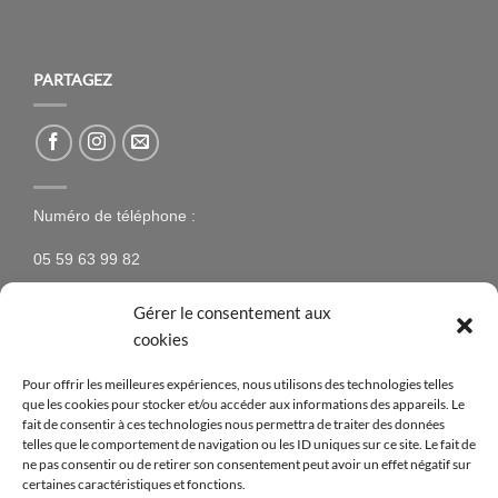
PARTAGEZ
Numéro de téléphone :
05 59 63 99 82
Gérer le consentement aux
cookies
NEWSLETTER
Pour offrir les meilleures expériences, nous utilisons des technologies telles
que les cookies pour stocker et/ou accéder aux informations des appareils. Le
N’hésitez pas à vous inscrire à la newsletter pour être
fait de consentir à ces technologies nous permettra de traiter des données
telles que le comportement de navigation ou les ID uniques sur ce site. Le fait de
tenus au courant des nouveaux produits proposés sur
ne pas consentir ou de retirer son consentement peut avoir un effet négatif sur
le site ainsi que des offres spéciales !
certaines caractéristiques et fonctions.