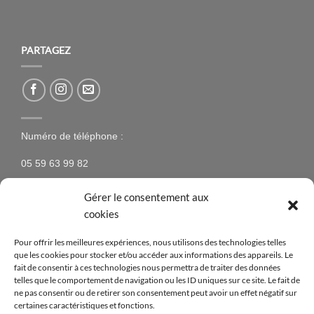
PARTAGEZ
Numéro de téléphone :
05 59 63 99 82
Gérer le consentement aux
cookies
NEWSLETTER
Pour offrir les meilleures expériences, nous utilisons des technologies telles
que les cookies pour stocker et/ou accéder aux informations des appareils. Le
N’hésitez pas à vous inscrire à la newsletter pour être
fait de consentir à ces technologies nous permettra de traiter des données
telles que le comportement de navigation ou les ID uniques sur ce site. Le fait de
tenus au courant des nouveaux produits proposés sur
ne pas consentir ou de retirer son consentement peut avoir un effet négatif sur
le site ainsi que des offres spéciales !
certaines caractéristiques et fonctions.