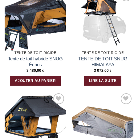
Ajouter
Ajouter
à la liste
à la liste
d’envies
d’envies
TENTE DE TOIT RIGIDE
TENTE DE TOIT RIGIDE
Tente de toit hybride SNUG
TENTE DE TOIT SNUG
Écrins
HIMALAYA
3 480,00
3 072,00
€
€
AJOUTER AU PANIER
LIRE LA SUITE
Ajouter
Ajouter
à la liste
à la liste
d’envies
d’envies