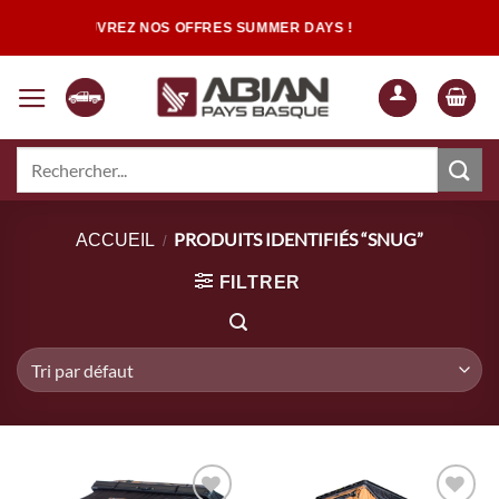
Passer
DÉCOUVREZ NOS OFFRES SUMMER DAYS !
au
contenu
Recherche
pour :
Quand les résultats de l'auto-complétion sont disponibles, utilisez les flèch
PRODUITS IDENTIFIÉS “SNUG”
ACCUEIL
/
FILTRER