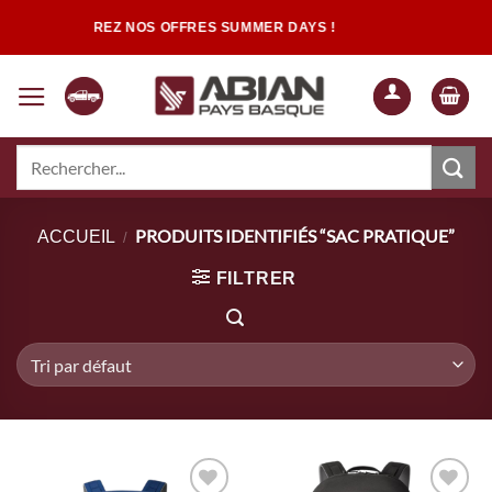
Passer
DÉCOUVREZ NOS OFFRES SUMMER DAYS !
au
contenu
Recherche
pour :
Quand les résultats de l'auto-complétion sont disponibles, utilisez les flèch
PRODUITS IDENTIFIÉS “SAC PRATIQUE”
ACCUEIL
/
FILTRER