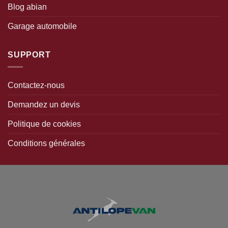
choisies
Blog abian
sur
la
Garage automobile
page
du
produit
SUPPORT
Contactez-nous
Demandez un devis
Politique de cookies
Conditions générales