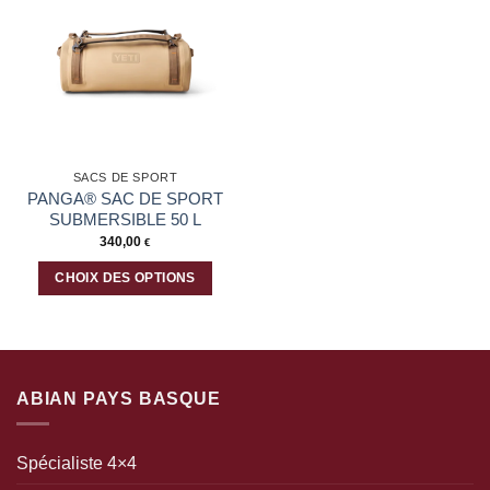
plusieurs
plusieurs
Ajouter
variations.
variations.
à la liste
Les
Les
d’envies
options
options
peuvent
peuvent
être
être
choisies
choisies
sur
sur
la
la
SACS DE SPORT
page
page
PANGA® SAC DE SPORT
du
du
SUBMERSIBLE 50 L
produit
produit
340,00
€
CHOIX DES OPTIONS
Ce
produit
a
plusieurs
variations.
ABIAN PAYS BASQUE
Les
options
peuvent
Spécialiste 4×4
être