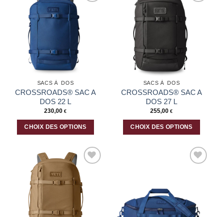
Ajouter
Ajouter
à la liste
à la liste
d’envies
d’envies
SACS À DOS
SACS À DOS
CROSSROADS® SAC A
CROSSROADS® SAC A
DOS 22 L
DOS 27 L
230,00
255,00
€
€
CHOIX DES OPTIONS
CHOIX DES OPTIONS
Ce
Ce
produit
produit
a
a
plusieurs
plusieurs
Ajouter
Ajouter
variations.
variations.
à la liste
à la liste
Les
Les
d’envies
d’envies
options
options
peuvent
peuvent
être
être