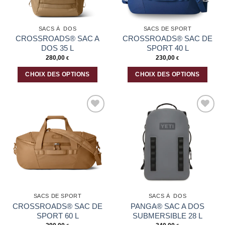
choisies
choisies
sur
sur
la
la
SACS À DOS
SACS DE SPORT
page
page
CROSSROADS® SAC A
CROSSROADS® SAC DE
du
du
DOS 35 L
SPORT 40 L
produit
produit
280,00
230,00
€
€
CHOIX DES OPTIONS
CHOIX DES OPTIONS
Ce
Ce
produit
produit
a
a
plusieurs
plusieurs
Ajouter
Ajouter
variations.
variations.
à la liste
à la liste
Les
Les
d’envies
d’envies
options
options
peuvent
peuvent
être
être
choisies
choisies
sur
sur
la
la
SACS DE SPORT
SACS À DOS
page
page
CROSSROADS® SAC DE
PANGA® SAC A DOS
du
du
SPORT 60 L
SUBMERSIBLE 28 L
produit
produit