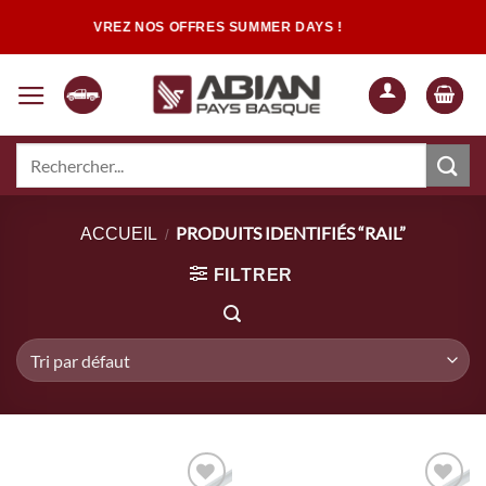
Passer
DÉCOUVREZ NOS OFFRES SUMMER DAYS !
au
contenu
Recherche
pour :
Quand les résultats de l'auto-complétion sont disponibles, utilisez les flèch
PRODUITS IDENTIFIÉS “RAIL”
ACCUEIL
/
FILTRER