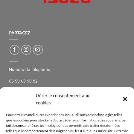
PARTAGEZ
Numéro de téléphone :
05 59 63 99 82
Gérer le consentement aux
cookies
NEWSLETTER
Pour offrir les meilleures expériences, nous utilisons des technologies telles
que les cookies pour stocker et/ou accéder aux informations des appareils. Le
N’hésitez pas à vous inscrire à la newsletter pour être
fait de consentir à ces technologies nous permettra de traiter des données
telles que le comportement de navigation ou les ID uniques sur ce site. Le fait de
tenus au courant des nouveaux produits proposés sur