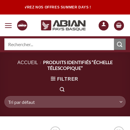
Passer
DÉCOUVREZ NOS OFFRES SUMMER DAYS !
au
contenu
Recherche
pour :
Quand les résultats de l'auto-complétion sont disponibles, utilisez les flèch
PRODUITS IDENTIFIÉS “ÉCHELLE
ACCUEIL
/
TÉLESCOPIQUE”
FILTRER