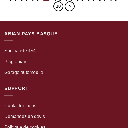
plusieurs
10
variations.
Les
options
peuvent
être
ABIAN PAYS BASQUE
choisies
sur
la
Spécialiste 4×4
page
du
Blog abian
produit
Garage automobile
SUPPORT
Contactez-nous
Demandez un devis
Politique de cookies