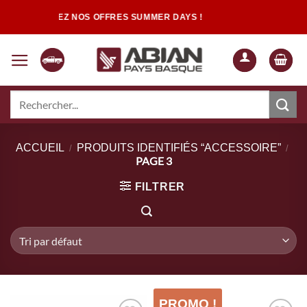
Passer
DÉCOUVREZ NOS OFFRES SUMMER DAYS !
au
contenu
Recherche
pour :
Quand les résultats de l'auto-complétion sont disponibles, utilisez les flèch
ACCUEIL
PRODUITS IDENTIFIÉS “ACCESSOIRE”
/
/
PAGE 3
FILTRER
PROMO !