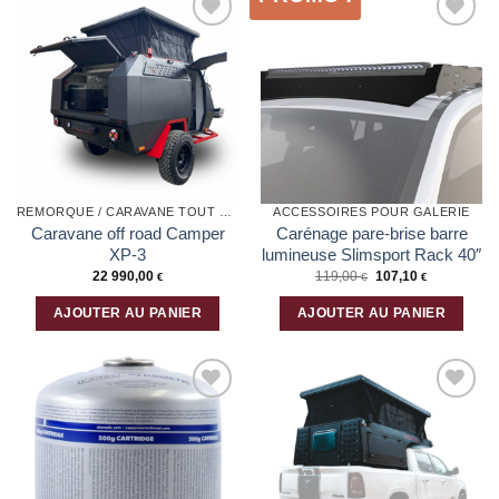
Ajouter
Ajouter
à la liste
à la liste
d’envies
d’envies
REMORQUE / CARAVANE TOUT TERRAIN
ACCESSOIRES POUR GALERIE
Caravane off road Camper
Carénage pare-brise barre
XP-3
lumineuse Slimsport Rack 40″
22 990,00
119,00
107,10
€
€
€
AJOUTER AU PANIER
AJOUTER AU PANIER
Ajouter
Ajouter
à la liste
à la liste
d’envies
d’envies