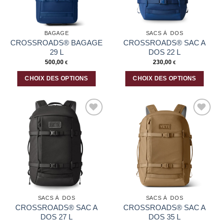
être
choisies
sur
la
BAGAGE
SACS À DOS
page
CROSSROADS® BAGAGE
CROSSROADS® SAC A
du
29 L
DOS 22 L
produit
500,00
230,00
€
€
CHOIX DES OPTIONS
CHOIX DES OPTIONS
Ce
Ce
produit
produit
a
a
plusieurs
plusieurs
Ajouter
Ajouter
variations.
variations.
à la liste
à la liste
Les
Les
d’envies
d’envies
options
options
peuvent
peuvent
être
être
choisies
choisies
sur
sur
la
la
SACS À DOS
SACS À DOS
page
page
CROSSROADS® SAC A
CROSSROADS® SAC A
du
du
DOS 27 L
DOS 35 L