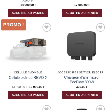
Xplorer
14 990,00
17 990,00
€
€
AJOUTER AU PANIER
AJOUTER AU PANIER
PROMO !
Ajouter
Ajouter
à la liste
à la liste
d’envies
d’envies
CELLULE AMOVIBLE
ACCESSOIRES STATION ÉLECTRIQUE ET BATTERIES
Chargeur d’alternateur
Cellule pick-up REVO X
EcoFlow 800W
Le
Le
13 990,00
12 990,00
329,00
€
€
€
prix
prix
initial
actuel
était :
est :
AJOUTER AU PANIER
AJOUTER AU PANIER
13
12
990,00 €.
990,00 €.