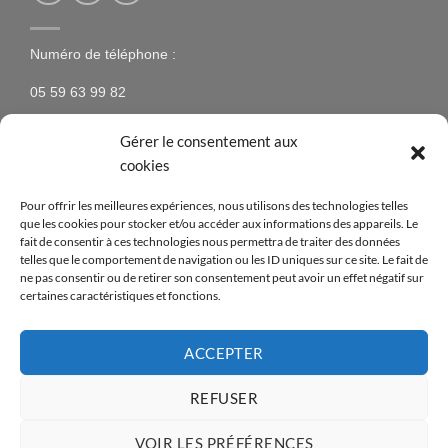
Numéro de téléphone :
05 59 63 99 82
Gérer le consentement aux
cookies
NEWSLETTER
Pour offrir les meilleures expériences, nous utilisons des technologies telles
que les cookies pour stocker et/ou accéder aux informations des appareils. Le
N’hésitez pas à vous inscrire à la newsletter pour être
fait de consentir à ces technologies nous permettra de traiter des données
telles que le comportement de navigation ou les ID uniques sur ce site. Le fait de
tenus au courant des nouveaux produits proposés sur
ne pas consentir ou de retirer son consentement peut avoir un effet négatif sur
le site ainsi que des offres spéciales !
certaines caractéristiques et fonctions.
[mc4wp_form id=14376]
ACCEPTER
REFUSER
Visa
PayPal
MasterCard
American
Apple
Credit
VOIR LES PRÉFÉRENCES