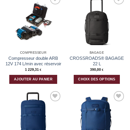
Ajouter
Ajouter
à la liste
à la liste
d’envies
d’envies
COMPRESSEUR
BAGAGE
Compresseur double ARB
CROSSROADS® BAGAGE
12V 174 L/min avec réservoir
22 L
1 229,31
390,00
€
€
AJOUTER AU PANIER
CHOIX DES OPTIONS
Ce
produit
a
plusieurs
Ajouter
Ajouter
variations.
à la liste
à la liste
Les
d’envies
d’envies
options
peuvent