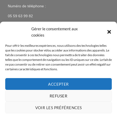
Numéro de téléphone :
05 59 63 99 82
Gérer le consentement aux
cookies
NEWSLETTER
Pour offrir les meilleures expériences, nous utilisons des technologies telles
que les cookies pour stocker et/ou accéder aux informations des appareils. Le
N’hésitez pas à vous inscrire à la newsletter pour être
fait de consentir à ces technologies nous permettra de traiter des données
telles que le comportement de navigation ou les ID uniques sur ce site. Le fait de
tenus au courant des nouveaux produits proposés sur
ne pas consentir ou de retirer son consentement peut avoir un effet négatif sur
le site ainsi que des offres spéciales !
certaines caractéristiques et fonctions.
[mc4wp_form id=14376]
ACCEPTER
REFUSER
Visa
PayPal
MasterCard
American
Apple
Credit
VOIR LES PRÉFÉRENCES
Express
Pay
Card
Copyright 2026 ©
- Réalisé par
Abian Pays Basque
Opus