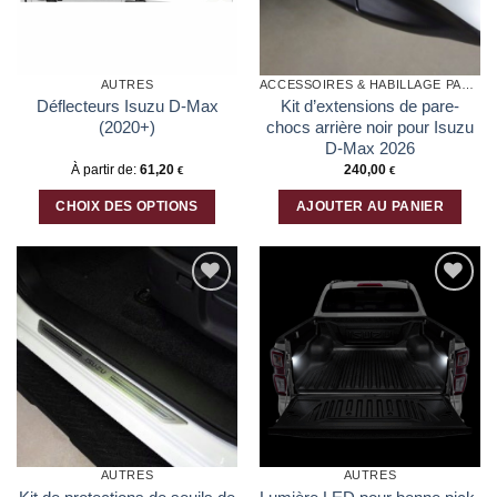
AUTRES
ACCESSOIRES & HABILLAGE PARE-CHOCS
Déflecteurs Isuzu D-Max
Kit d’extensions de pare-
(2020+)
chocs arrière noir pour Isuzu
D-Max 2026
À partir de:
61,20
240,00
€
€
CHOIX DES OPTIONS
AJOUTER AU PANIER
Ce
produit
a
plusieurs
Ajouter
Ajouter
variations.
à la liste
à la liste
Les
d’envies
d’envies
options
peuvent
être
choisies
sur
la
AUTRES
AUTRES
page