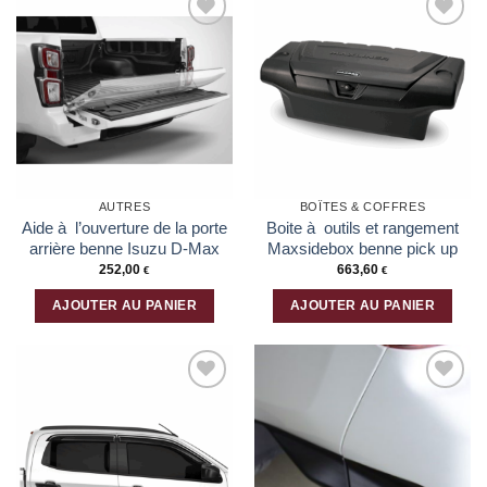
Ajouter
Ajouter
à la liste
à la liste
d’envies
d’envies
AUTRES
BOÎTES & COFFRES
Aide à l’ouverture de la porte
Boite à outils et rangement
arrière benne Isuzu D-Max
Maxsidebox benne pick up
252,00
663,60
€
€
AJOUTER AU PANIER
AJOUTER AU PANIER
Ajouter
Ajouter
à la liste
à la liste
d’envies
d’envies