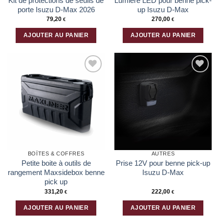
Kit de protections de seuils de
Lumière LED pour benne pick-
du
porte Isuzu D-Max 2026
up Isuzu D-Max
produit
79,20
270,00
€
€
AJOUTER AU PANIER
AJOUTER AU PANIER
Ajouter
Ajouter
à la liste
à la liste
d’envies
d’envies
BOÎTES & COFFRES
AUTRES
Petite boite à outils de
Prise 12V pour benne pick-up
rangement Maxsidebox benne
Isuzu D-Max
pick up
331,20
222,00
€
€
AJOUTER AU PANIER
AJOUTER AU PANIER