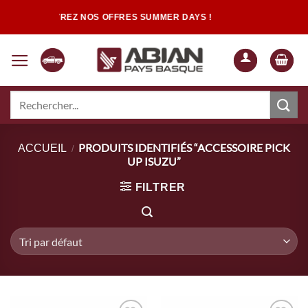
Passer
DÉCOUVREZ NOS OFFRES SUMMER DAYS !
au
contenu
Recherche
pour :
Quand les résultats de l'auto-complétion sont disponibles, utilisez les flèch
PRODUITS IDENTIFIÉS “ACCESSOIRE PICK
ACCUEIL
/
UP ISUZU”
FILTRER