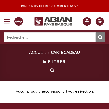
Passer
DÉCOUVREZ NOS OFFRES SUMMER DAYS !
au
contenu
Recherche
pour :
Quand les résultats de l'auto-complétion sont disponibles, utilisez les flèch
CARTE CADEAU
ACCUEIL
/
FILTRER
Aucun produit ne correspond à votre sélection.