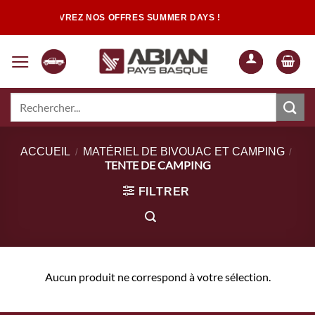
Passer
DÉCOUVREZ NOS OFFRES SUMMER DAYS !
au
contenu
Recherche
pour :
Quand les résultats de l'auto-complétion sont disponibles, utilisez les flèch
ACCUEIL
MATÉRIEL DE BIVOUAC ET CAMPING
/
/
TENTE DE CAMPING
FILTRER
Aucun produit ne correspond à votre sélection.