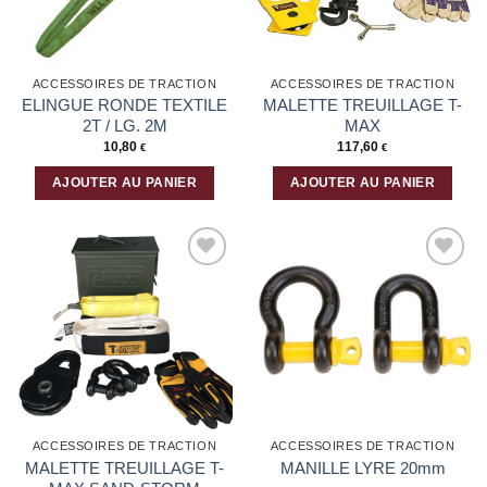
être
choisies
sur
la
ACCESSOIRES DE TRACTION
ACCESSOIRES DE TRACTION
page
ELINGUE RONDE TEXTILE
MALETTE TREUILLAGE T-
du
2T / LG. 2M
MAX
produit
10,80
117,60
€
€
AJOUTER AU PANIER
AJOUTER AU PANIER
Ajouter
Ajouter
à la liste
à la liste
d’envies
d’envies
ACCESSOIRES DE TRACTION
ACCESSOIRES DE TRACTION
MALETTE TREUILLAGE T-
MANILLE LYRE 20mm