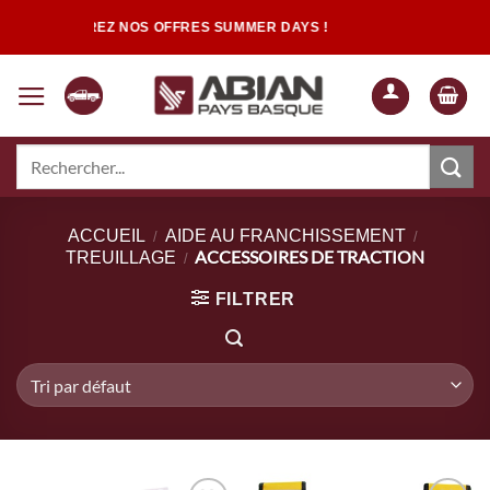
Passer
DÉCOUVREZ NOS OFFRES SUMMER DAYS !
au
contenu
Recherche
pour :
Quand les résultats de l'auto-complétion sont disponibles, utilisez les flèch
ACCUEIL
AIDE AU FRANCHISSEMENT
/
/
ACCESSOIRES DE TRACTION
TREUILLAGE
/
FILTRER