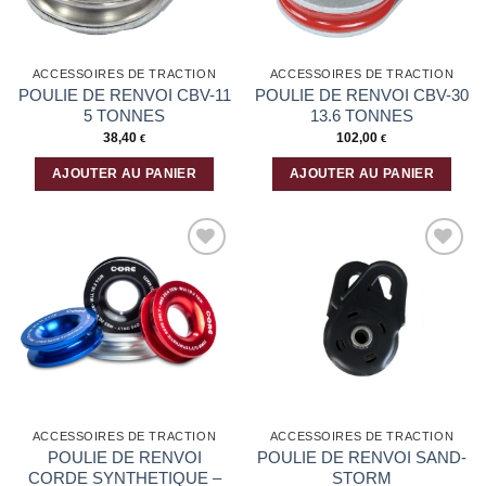
être
choisies
sur
la
ACCESSOIRES DE TRACTION
ACCESSOIRES DE TRACTION
page
POULIE DE RENVOI CBV-11
POULIE DE RENVOI CBV-30
du
5 TONNES
13.6 TONNES
produit
38,40
102,00
€
€
AJOUTER AU PANIER
AJOUTER AU PANIER
Ajouter
Ajouter
à la liste
à la liste
d’envies
d’envies
ACCESSOIRES DE TRACTION
ACCESSOIRES DE TRACTION
POULIE DE RENVOI
POULIE DE RENVOI SAND-
CORDE SYNTHETIQUE –
STORM