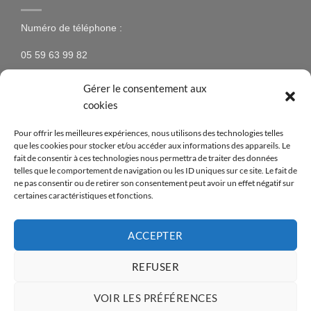
Numéro de téléphone :
05 59 63 99 82
Gérer le consentement aux
cookies
NEWSLETTER
Pour offrir les meilleures expériences, nous utilisons des technologies telles
que les cookies pour stocker et/ou accéder aux informations des appareils. Le
N’hésitez pas à vous inscrire à la newsletter pour être
fait de consentir à ces technologies nous permettra de traiter des données
telles que le comportement de navigation ou les ID uniques sur ce site. Le fait de
tenus au courant des nouveaux produits proposés sur
ne pas consentir ou de retirer son consentement peut avoir un effet négatif sur
le site ainsi que des offres spéciales !
certaines caractéristiques et fonctions.
[mc4wp_form id=14376]
ACCEPTER
REFUSER
Visa
PayPal
MasterCard
American
Apple
Credit
VOIR LES PRÉFÉRENCES
Express
Pay
Card