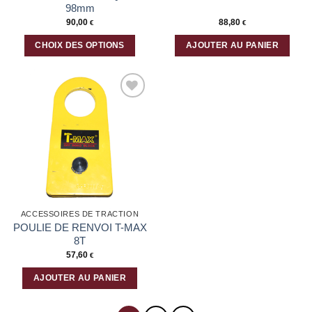
98mm
90,00
88,80
€
€
CHOIX DES OPTIONS
AJOUTER AU PANIER
Ce
produit
a
plusieurs
Ajouter
variations.
à la liste
Les
d’envies
options
peuvent
être
choisies
sur
la
ACCESSOIRES DE TRACTION
page
POULIE DE RENVOI T-MAX
du
8T
produit
57,60
€
AJOUTER AU PANIER