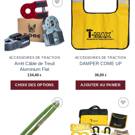
Ajouter
Ajouter
à la liste
à la liste
d’envies
d’envies
ACCESSOIRES DE TRACTION
ACCESSOIRES DE TRACTION
Arrêt Câble de Treuil
DAMPER COME UP
Aluminium Flat
134,40
36,00
€
€
CHOIX DES OPTIONS
AJOUTER AU PANIER
Ce
produit
a
plusieurs
Ajouter
Ajouter
variations.
à la liste
à la liste
Les
d’envies
d’envies
options
peuvent