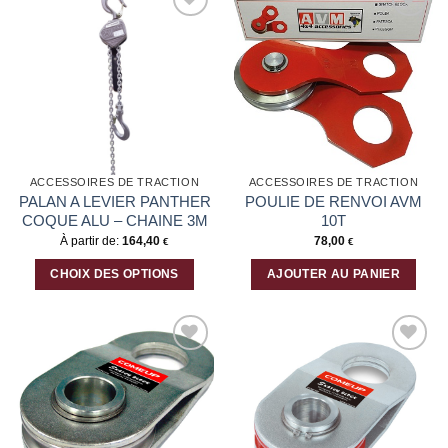
Ajouter
Ajouter
à la liste
à la liste
d’envies
d’envies
ACCESSOIRES DE TRACTION
ACCESSOIRES DE TRACTION
PALAN A LEVIER PANTHER
POULIE DE RENVOI AVM
COQUE ALU – CHAINE 3M
10T
À partir de:
164,40
78,00
€
€
CHOIX DES OPTIONS
AJOUTER AU PANIER
Ce
produit
a
plusieurs
Ajouter
Ajouter
variations.
à la liste
à la liste
Les
d’envies
d’envies
options
peuvent