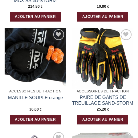
MAX SAND-STORM
214,80
10,80
€
€
AJOUTER AU PANIER
AJOUTER AU PANIER
Ajouter
Ajouter
à la liste
à la liste
d’envies
d’envies
ACCESSOIRES DE TRACTION
ACCESSOIRES DE TRACTION
PAIRE DE GANTS DE
MANILLE SOUPLE orange
TREUILLAGE SAND-STORM
30,00
25,20
€
€
AJOUTER AU PANIER
AJOUTER AU PANIER