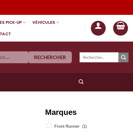
ES PICK-UP
VÉHICULES
TACT
Recherche
RECHERCHER
Tous les équipements
pour :
Quand les résultats de l'auto
Marques
Front Runner
(1)