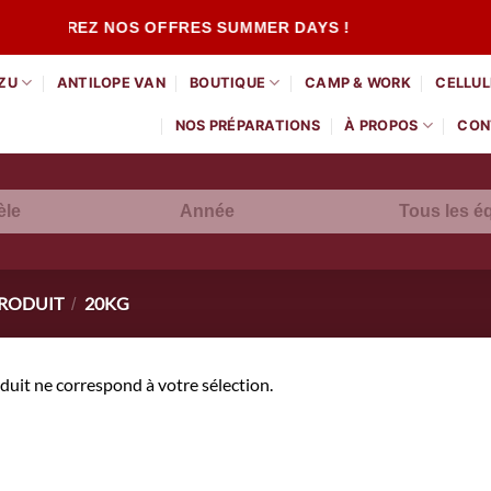
ÉCOUVREZ NOS OFFRES SUMMER DAYS !
ZU
ANTILOPE VAN
BOUTIQUE
CAMP & WORK
CELLUL
NOS PRÉPARATIONS
À PROPOS
CON
èle
Année
PRODUIT
20KG
/
uit ne correspond à votre sélection.