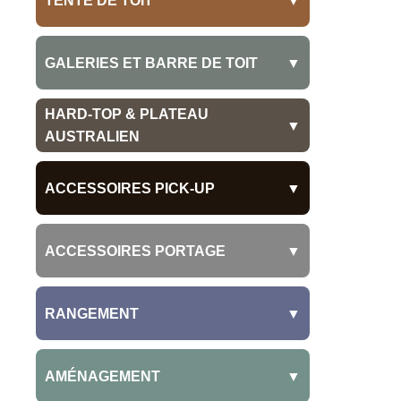
TENTE DE TOIT
▼
Cellule Fixe
Rigide
GALERIES ET BARRE DE TOIT
▼
Remorque Off Road
Souple
Galeries
HARD-TOP & PLATEAU
▼
AUSTRALIEN
Accessoires pour galerie
Hard-Top
ACCESSOIRES PICK-UP
▼
Barres de toit
Plateau australien
Isuzu
ACCESSOIRES PORTAGE
▼
Benne pick-up
Arrimages
RANGEMENT
▼
Rangements
Portes échelle
Plateaux
AMÉNAGEMENT
▼
Hard-Top