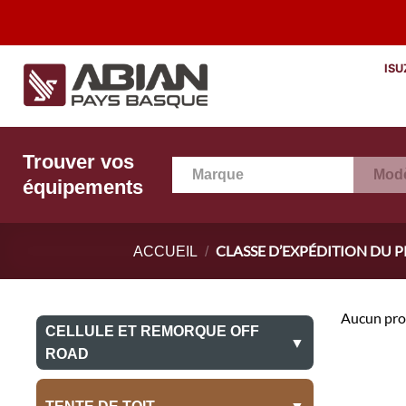
Passer
D
au
contenu
ISU
Trouver vos
Marque
Mod
équipements
CLASSE D’EXPÉDITION DU 
ACCUEIL
/
Aucun prod
CELLULE ET REMORQUE OFF
▼
ROAD
Cellule Amovible