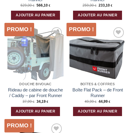
629,00
566,10
259,00
233,10
€
€
€
€
AJOUTER AU PANIER
AJOUTER AU PANIER
PROMO !
PROMO !
Ajouter
Ajouter
à la liste
à la liste
d’envies
d’envies
DOUCHE BIVOUAC
BOÎTES & COFFRES
Rideau de cabine de douche
Boîte Flat Pack – de Front
/ Caddy – par Front Runner
Runner
37,99
34,19
49,99
44,99
€
€
€
€
AJOUTER AU PANIER
AJOUTER AU PANIER
PROMO !