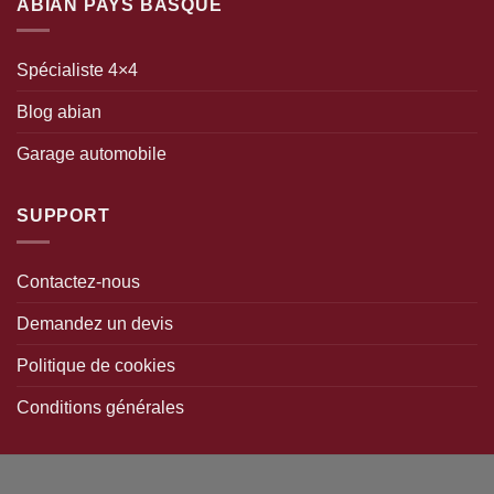
ABIAN PAYS BASQUE
(7)
PIAA
(14)
Racor Parker
Spécialiste 4×4
(4009)
Rhino Rack
Blog abian
(116)
RIVAL
Garage automobile
(84)
RSI SMARTCAP
(119)
Safari Snorkel
SUPPORT
(1)
SKEP
(12)
SNUG
Contactez-nous
(4)
Soltrac
Demandez un devis
(4)
Staun
Politique de cookies
(2)
STEELER
Conditions générales
(29)
T-MAX
(2129)
TERRAIN TAMER
(19)
Terratrip