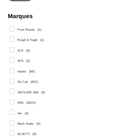
Marques
(1)
Front Runner
(1)
Rough & Tough
(6)
ACK
(2)
AFN
(96)
Airplex
(461)
Alu Cab
(5)
ANTILOPE VAN
(3915)
ARB
(2)
Ark
(5)
Black Snake
(9)
BLUETTI