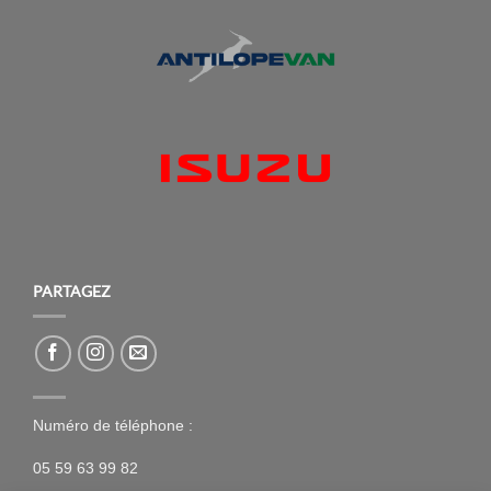
(27)
Tred
(5)
Tyrepliers
(4)
UGREEN
(1)
VB-AIRSUSPENSION
(29)
VIBRACTION
(78)
VICKYWOOD
(164)
Warn
PARTAGEZ
(1)
WILD LAND
(73)
YETI
Numéro de téléphone :
05 59 63 99 82