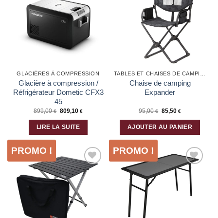
Ajouter
Ajouter
à la liste
à la liste
d’envies
d’envies
GLACIÈRES À COMPRESSION
TABLES ET CHAISES DE CAMPING
Glacière à compression /
Chaise de camping
Réfrigérateur Dometic CFX3
Expander
45
899,00
809,10
95,00
85,50
€
€
€
€
LIRE LA SUITE
AJOUTER AU PANIER
PROMO !
PROMO !
Ajouter
Ajouter
à la liste
à la liste
d’envies
d’envies