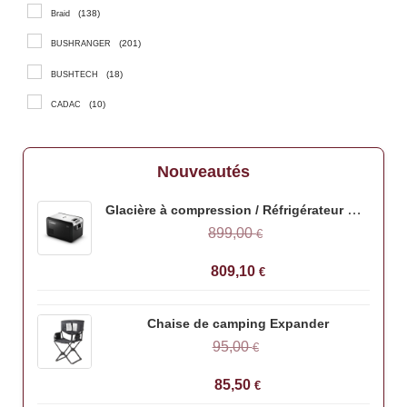
(138)
Braid
(201)
BUSHRANGER
(18)
BUSHTECH
(10)
CADAC
(6)
CAMPER X
(34)
COME-UP
Nouveautés
(2)
CORE
Glacière à compression / Réfrigérateur Dometic CFX3 45
(197)
DECKED
899,00
€
(2)
DOMETIC
809,10
€
(8)
Donaldson
(412)
DTC Parts
Chaise de camping Expander
95,00
€
(23)
ECOFLOW
(2)
EEZI-AWN
85,50
€