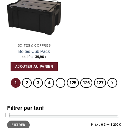
Ajouter
à la liste
d’envies
BOÎTES & COFFRES
Boîtes Cub Pack
44,40
39,96
€
€
AJOUTER AU PANIER
1
2
3
4
…
125
126
127
Filtrer par tarif
Prix
Prix
Prix :
—
FILTRER
0 €
3 200 €
min
max