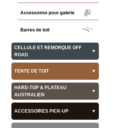
Accessoires pour galerie
Barres de toit
CELLULE ET REMORQUE OFF
▼
ROAD
Cellule Amovible
TENTE DE TOIT
▼
Cellule Fixe
Rigide
HARD-TOP & PLATEAU
▼
AUSTRALIEN
Remorque Off Road
Souple
Hard-Top
ACCESSOIRES PICK-UP
▼
Plateau australien
Isuzu