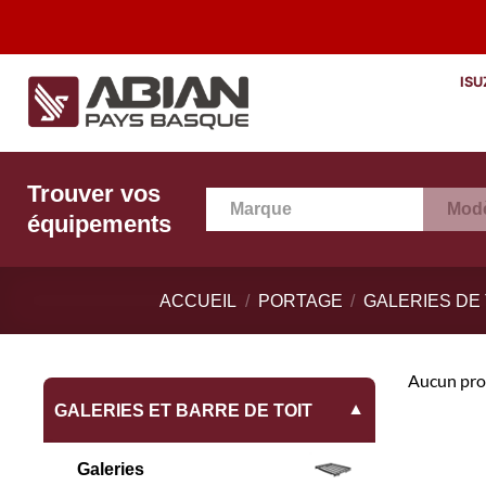
Passer
au
contenu
ISU
Trouver vos
Marque
Mod
équipements
ACCUEIL
/
PORTAGE
/
GALERIES DE 
Aucun prod
GALERIES ET BARRE DE TOIT
▼
Galeries