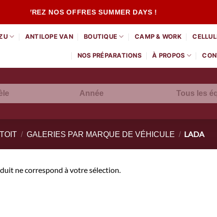
DÉCOUVREZ NOS OFFRES SUMMER DAYS !
ZU
ANTILOPE VAN
BOUTIQUE
CAMP & WORK
CELLUL
NOS PRÉPARATIONS
À PROPOS
CON
èle
Année
LADA
TOIT
/
GALERIES PAR MARQUE DE VÉHICULE
/
uit ne correspond à votre sélection.