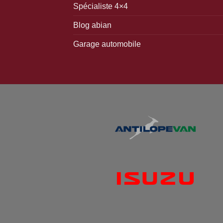
Spécialiste 4×4
Éclairages divers
Freinage
Réparation et contrôle
Blog abian
Garage automobile
Gonflage