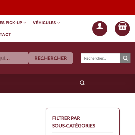
ES PICK-UP
VÉHICULES
TACT
Recherche
RECHERCHER
Tous les équipements
pour :
Quand les résultats de l'auto
FILTRER PAR
SOUS‑CATÉGORIES