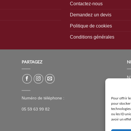
Contactez-nous
Demandez un devis
Politique de cookies
Conditions générales
PARTAGEZ
N
N’
n
n
Numéro de téléphone :
Pour offrir l
ai
pour stocker 
technologies
05 59 63 99 82
[
ou les ID uni
avoir un effe