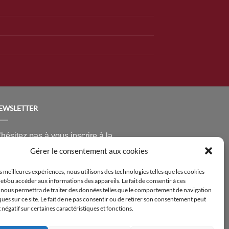
EWSLETTER
hésitez pas à vous inscrire à la
ewsletter pour être tenus au courant des
Gérer le consentement aux cookies
ouveaux produits proposés sur le site
es meilleures expériences, nous utilisons des technologies telles que les cookies
nsi que des offres spéciales !
et/ou accéder aux informations des appareils. Le fait de consentir à ces
 nous permettra de traiter des données telles que le comportement de navigation
mc4wp_form id=14376]
ques sur ce site. Le fait de ne pas consentir ou de retirer son consentement peut
t négatif sur certaines caractéristiques et fonctions.